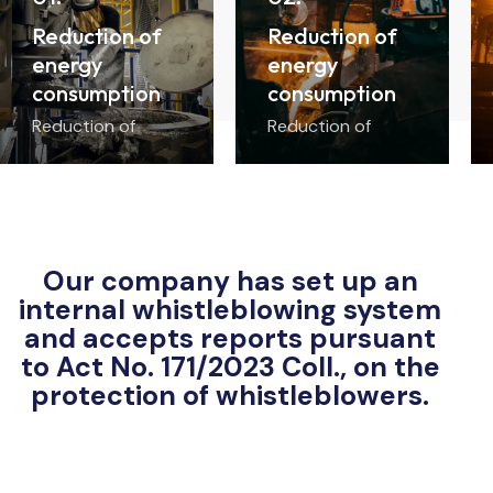
Reduction of
Reduction of
energy
energy
consumption
consumption
Reduction of
Reduction of
energy
energy
consumption of
consumption of
technological
technological
equipment of AS-
equipment of AS-
CASTING s.r.o. –
CASTING s.r.o. –
2022
2021
Our company has set up an
internal whistleblowing system
and accepts reports pursuant
to Act No. 171/2023 Coll., on the
protection of whistleblowers.
Notification system