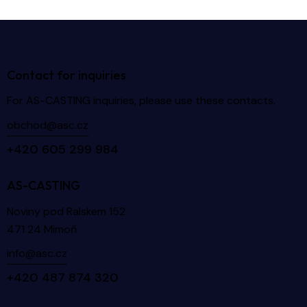
Contact for inquiries
For AS-CASTING inquiries, please use these contacts.
obchod@asc.cz
+420 605 299 984
AS-CASTING
Noviny pod Ralskem 152
471 24 Mimoň
info@asc.cz
+420 487 874 320