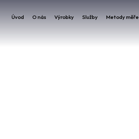
Úvod
O nás
Výrobky
Služby
Metody měře