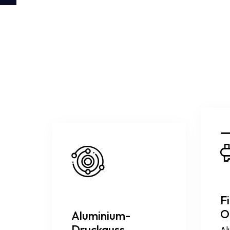
F
O
Aluminium-
Druckguss
Al