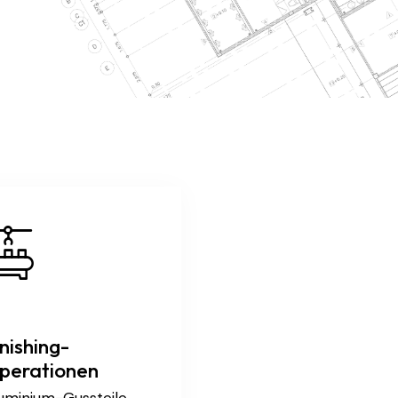
inishing-
perationen
uminium-Gussteile