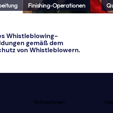
eitung
Finishing-Operationen
Qu
es Whistleblowing-
Meldungen gemäß dem
Ben
Schutz von Whistleblowern.
Verknüpfungen
Folg