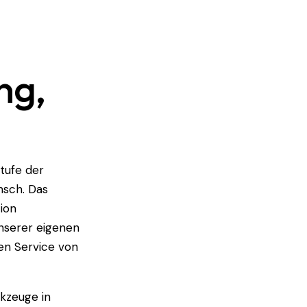
ng,
tufe der
nsch. Das
ion
unserer eigenen
en Service von
kzeuge in